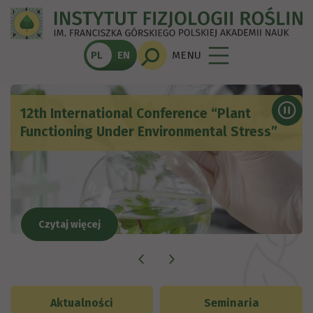
INSTYTUT
FIZJOLOGII
PL
EN
MENU
ROŚLIN
12th International Conference “Plant
Functioning Under Environmental Stress”
Czytaj więcej
Aktualności
Seminaria