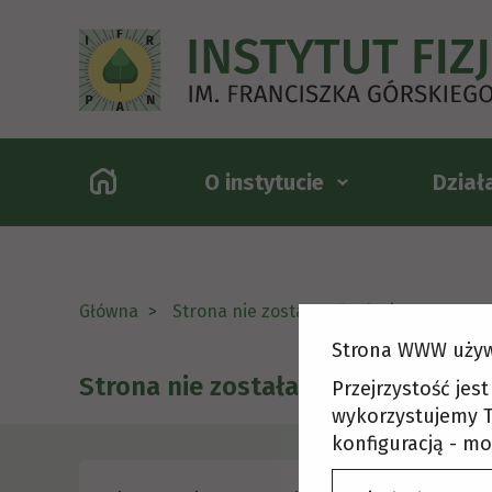
O instytucie
Dział
Główna
Strona nie została odnaleziona
Strona WWW używ
Strona nie została odnaleziona
Przejrzystość jes
wykorzystujemy T
konfiguracją - mo