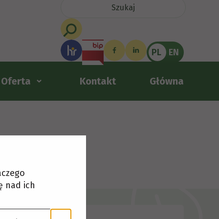
PL
EN
Oferta
Kontakt
Główna
laczego
ę nad ich