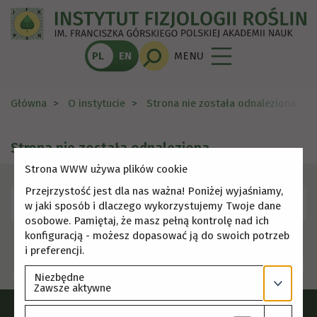
PL
EN
MENU
Główna
O instytucie
Strona nie została odnaleziona
Strona nie została odnaleziona
Strona WWW używa plików cookie
Przejrzystość jest dla nas ważna! Poniżej wyjaśniamy,
Skorzystaj z menu, aby wybrać inną stronę.
w jaki sposób i dlaczego wykorzystujemy Twoje dane
osobowe. Pamiętaj, że masz pełną kontrolę nad ich
konfiguracją - możesz dopasować ją do swoich potrzeb
i preferencji.
Niezbędne
Zawsze aktywne