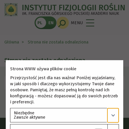
PL
EN
MENU
Główna
Strona nie została odnaleziona
Strona nie została odnaleziona
Strona WWW używa plików cookie
Przejrzystość jest dla nas ważna! Poniżej wyjaśniamy,
Skorzystaj z menu, aby wybrać inną stronę.
w jaki sposób i dlaczego wykorzystujemy Twoje dane
osobowe. Pamiętaj, że masz pełną kontrolę nad ich
konfiguracją - możesz dopasować ją do swoich potrzeb
i preferencji.
Niezbędne
Zawsze aktywne