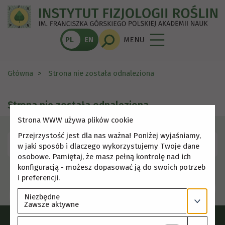
PL
EN
MENU
Główna
Strona nie została odnaleziona
Strona nie została odnaleziona
Strona WWW używa plików cookie
Przejrzystość jest dla nas ważna! Poniżej wyjaśniamy,
Skorzystaj z menu, aby wybrać inną stronę.
w jaki sposób i dlaczego wykorzystujemy Twoje dane
osobowe. Pamiętaj, że masz pełną kontrolę nad ich
konfiguracją - możesz dopasować ją do swoich potrzeb
i preferencji.
Niezbędne
Zawsze aktywne