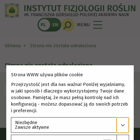
PL
EN
MENU
Główna
Strona nie została odnaleziona
Strona nie została odnaleziona
Strona WWW używa plików cookie
Przejrzystość jest dla nas ważna! Poniżej wyjaśniamy,
Skorzystaj z menu, aby wybrać inną stronę.
w jaki sposób i dlaczego wykorzystujemy Twoje dane
osobowe. Pamiętaj, że masz pełną kontrolę nad ich
konfiguracją - możesz dopasować ją do swoich potrzeb
i preferencji.
Niezbędne
Zawsze aktywne