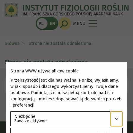
PL
EN
MENU
Główna
Strona nie została odnaleziona
Strona nie została odnaleziona
Strona WWW używa plików cookie
Przejrzystość jest dla nas ważna! Poniżej wyjaśniamy,
Skorzystaj z menu, aby wybrać inną stronę.
w jaki sposób i dlaczego wykorzystujemy Twoje dane
osobowe. Pamiętaj, że masz pełną kontrolę nad ich
konfiguracją - możesz dopasować ją do swoich potrzeb
i preferencji.
Niezbędne
Zawsze aktywne